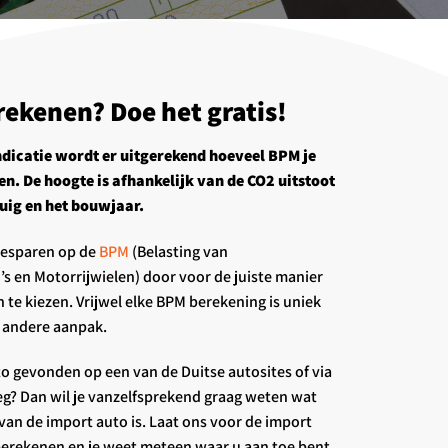
ekenen? Doe het gratis!
dicatie wordt er uitgerekend hoeveel BPM je
len. De hoogte is afhankelijk van de CO2 uitstoot
uig en het bouwjaar.
 besparen op de
BPM
(Belasting van
s en Motorrijwielen) door voor de juiste manier
 te kiezen. Vrijwel elke BPM berekening is uniek
n andere aanpak.
to gevonden op een van de Duitse autosites of via
g? Dan wil je vanzelfsprekend graag weten wat
 van de import auto is. Laat ons voor de import
erekenen en je weet meteen waar u aan toe bent.