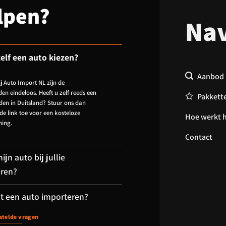
lpen?
Nav
zelf een auto kiezen?
Aanbod
ij Auto Import NL zijn de
en eindeloos. Heeft u zelf reeds een
Pakkett
en in Duitsland? Stuur ons dan
 de link toe voor een kosteloze
Hoe werkt 
ning.
Contact
ijn auto bij jullie
eren?
t een auto importeren?
stelde vragen