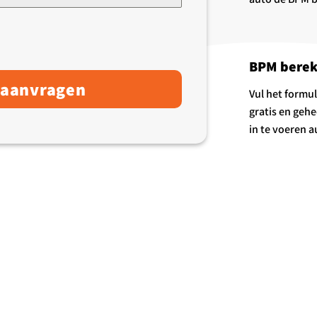
+31
BPM bere
 aanvragen
Vul het formul
gratis en gehe
in te voeren a