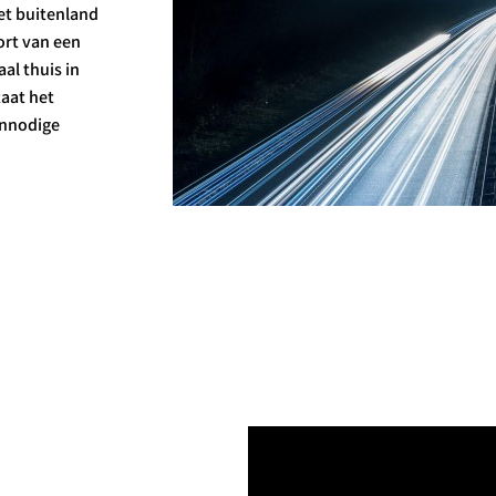
et buitenland
ort van een
al thuis in
aat het
 onnodige