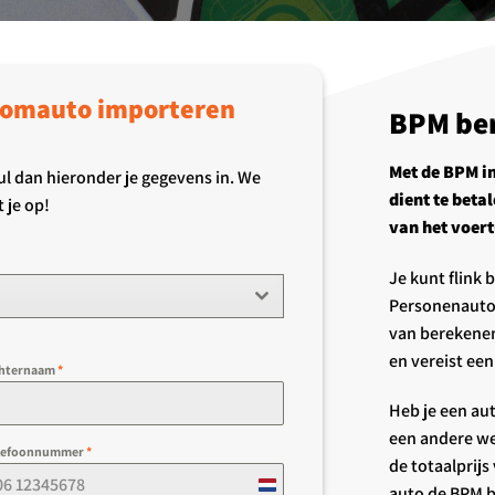
roomauto importeren
BPM ber
Met de BPM in
Vul dan hieronder je gegevens in. We
dient te beta
 je op!
van het voert
Je kunt flink
Personenauto’
van berekenen
en vereist ee
hternaam
*
Heb je een au
een andere we
lefoonnummer
*
de totaalprijs
Netherlands
auto de BPM b