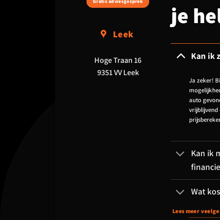
Gratis adviesgesprek
je he
Leek
Kan ik 
Hoge Traan 16
9351 VV Leek
Ja zeker! B
mogelijkhed
auto gevond
vrijblijvend
prijsbereke
Kan ik m
financi
Wat kos
Lees meer veelge