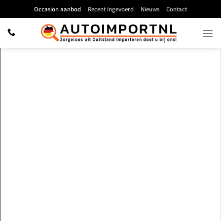
Ga
Occasion aanbod
Recent ingevoerd
Nieuws
Contact
naar
inhoud